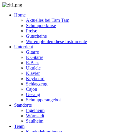
Home
Aktuelles bei Tam Tam
Schnupperkurse
Preise
Gutscheine
Wir empfehlen diese Instrumente
Unterricht
Gitarre
E-Gitarre
E-Bass
Ukulele
Klavier
Keyboard
Schlagzeug
Cajon
Gesang
Schnupperangebot
Standorte
Ingelheim
Wörrstadt
Saulheim
Team
Klavierlehrer:innen