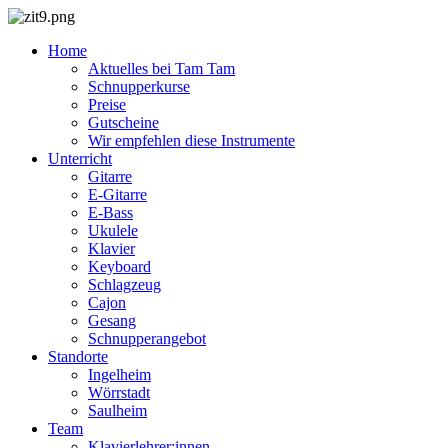
Home
Aktuelles bei Tam Tam
Schnupperkurse
Preise
Gutscheine
Wir empfehlen diese Instrumente
Unterricht
Gitarre
E-Gitarre
E-Bass
Ukulele
Klavier
Keyboard
Schlagzeug
Cajon
Gesang
Schnupperangebot
Standorte
Ingelheim
Wörrstadt
Saulheim
Team
Klavierlehrer:innen